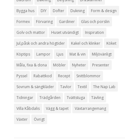
Bygga hus
DIY
Dofter
Dukning
Form & design
Formex
Förvaring
Gardiner
Glas och porslin
Golv och mattor
Huset utvändigt
Inspiration
Jul,påsk och andra högtider
Kakel och klinker
Köket
Köptips
Lampor
Ljus
Mat & vin
Miljövänligt
Måla, fixa & dona
Möbler
Nyheter
Presenter
Pyssel
Rabattkod
Recept
Snittblommor
Sovrum & sängkläder
Tavlor
Textil
The Nap Lab
Tidningar
Trädgården
Tvättstuga
Tävling
Villa Kåbdalis
Vägg & tapet
Växtarrangemang
Växter
Övrigt