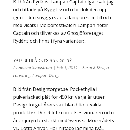
Bild från Rydéns. Lampan Captain Igår satt jag
och tittade på Bygglov och där dök den upp
igen – den snygga svarta lampan som till och
med visats i Melodifestivalen! Lampan heter
Captain och tillverkas av Gnosjöföretaget
Rydéns och finns i fyra varianter;...
VAD BLIR ÅRETS SAK 2010?
Av
Helena Sundström
|
Feb 1, 2011
|
Form & Design
,
Förvaring
,
Lampor
,
Övrigt
Bild från Designtorget.se. Pockethylla i
pulverlackad plåt för 450 kr. Varje år utser
Designtorget Årets sak bland tio utvalda
produkter. Den 9 februari utses vinnaren och i
år är juryn förstärkt med Svenska Moderådets
VD Lotta Ahlvar. Här hittade jag mina två...