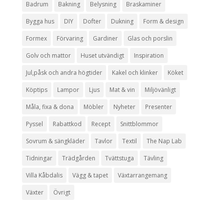
Badrum
Bakning
Belysning
Braskaminer
Bygga hus
DIY
Dofter
Dukning
Form & design
Formex
Förvaring
Gardiner
Glas och porslin
Golv och mattor
Huset utvändigt
Inspiration
Jul,påsk och andra högtider
Kakel och klinker
Köket
Köptips
Lampor
Ljus
Mat & vin
Miljövänligt
Måla, fixa & dona
Möbler
Nyheter
Presenter
Pyssel
Rabattkod
Recept
Snittblommor
Sovrum & sängkläder
Tavlor
Textil
The Nap Lab
Tidningar
Trädgården
Tvättstuga
Tävling
Villa Kåbdalis
Vägg & tapet
Växtarrangemang
Växter
Övrigt