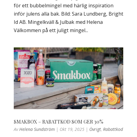
för ett bubbelmingel med härlig inspiration
inför julens alla bak. Bild: Sara Lundberg, Bright
Id AB. Mingelkväll & Julbak med Helena
Välkommen på ett juligt mingel...
SMAKBOX – RABATTKOD SOM GER 30%
Av
Helena Sundström
|
Okt 19, 2025
|
Övrigt
,
Rabattkod