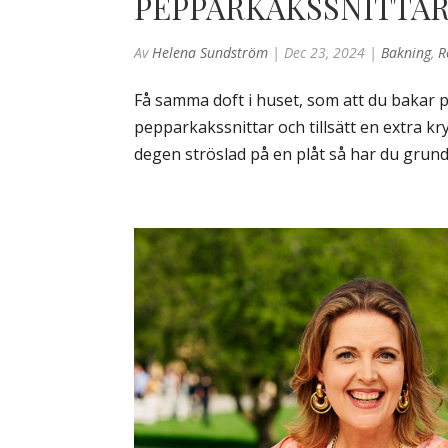
PEPPARKAKSSNITTA
Av
Helena Sundström
|
Dec 23, 2024
|
Bakning
,
R
Få samma doft i huset, som att du bakar 
pepparkakssnittar och tillsätt en extra kr
degen ströslad på en plåt så har du grunden