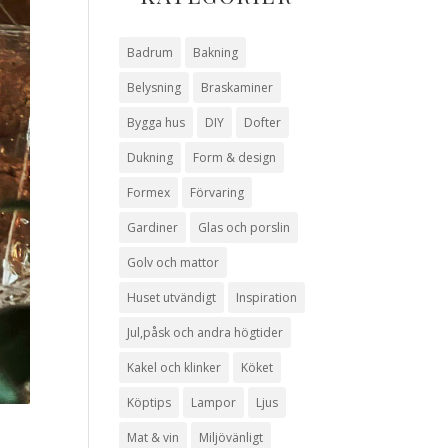
Badrum
Bakning
Belysning
Braskaminer
Bygga hus
DIY
Dofter
Dukning
Form & design
Formex
Förvaring
Gardiner
Glas och porslin
Golv och mattor
Huset utvändigt
Inspiration
Jul,påsk och andra högtider
Kakel och klinker
Köket
Köptips
Lampor
Ljus
Mat & vin
Miljövänligt