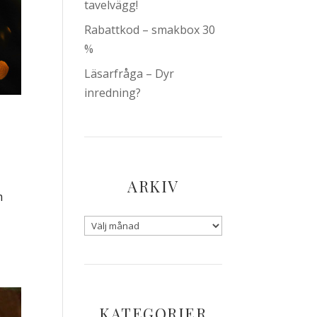
tavelvägg!
Rabattkod – smakbox 30
%
Läsarfråga – Dyr
inredning?
ARKIV
m
KATEGORIER