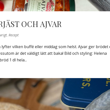
JÄST OCH AJVAR
vrigt
,
Recept
h lyfter vilken buffé eller middag som helst. Ajvar ger brödet
essutom är det väldigt lätt att baka! Bild och styling: Helena
öd 1 dl hela...