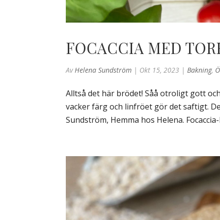
FOCACCIA MED TORR
Av
Helena Sundström
|
Okt 15, 2023
|
Bakning
,
Ö
Alltså det här brödet! Såå otroligt gott oc
vacker färg och linfröet gör det saftigt. D
Sundström, Hemma hos Helena. Focaccia-br