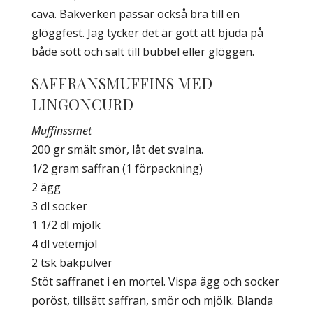
cava. Bakverken passar också bra till en
glöggfest. Jag tycker det är gott att bjuda på
både sött och salt till bubbel eller glöggen.
SAFFRANSMUFFINS MED
LINGONCURD
Muffinssmet
200 gr smält smör, låt det svalna.
1/2 gram saffran (1 förpackning)
2 ägg
3 dl socker
1 1/2 dl mjölk
4 dl vetemjöl
2 tsk bakpulver
Stöt saffranet i en mortel. Vispa ägg och socker
poröst, tillsätt saffran, smör och mjölk. Blanda