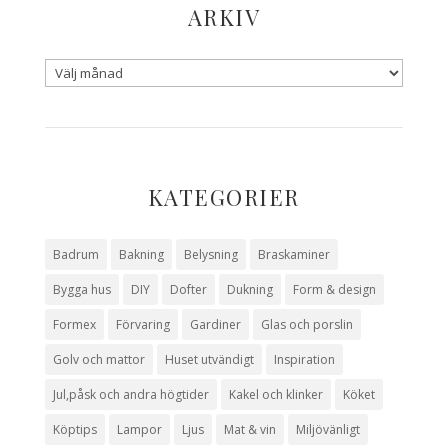
ARKIV
KATEGORIER
Badrum
Bakning
Belysning
Braskaminer
Bygga hus
DIY
Dofter
Dukning
Form & design
Formex
Förvaring
Gardiner
Glas och porslin
Golv och mattor
Huset utvändigt
Inspiration
Jul,påsk och andra högtider
Kakel och klinker
Köket
Köptips
Lampor
Ljus
Mat & vin
Miljövänligt