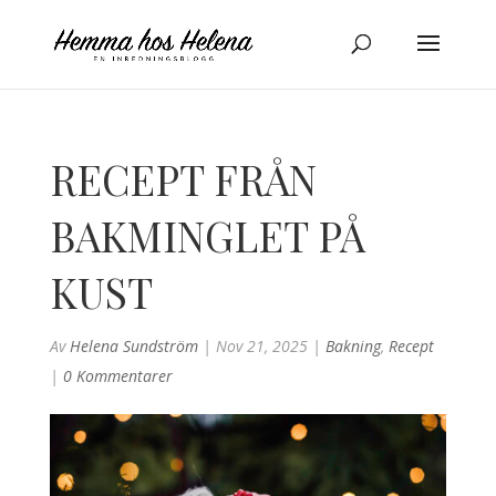
RECEPT FRÅN
BAKMINGLET PÅ
KUST
Av
Helena Sundström
|
Nov 21, 2025
|
Bakning
,
Recept
|
0 Kommentarer