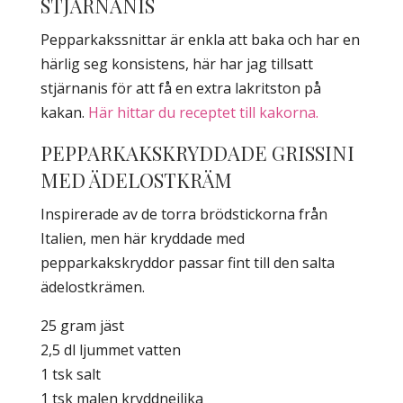
STJÄRNANIS
Pepparkakssnittar är enkla att baka och har en
härlig seg konsistens, här har jag tillsatt
stjärnanis för att få en extra lakritston på
kakan.
Här hittar du receptet till kakorna.
PEPPARKAKSKRYDDADE GRISSINI
MED ÄDELOSTKRÄM
Inspirerade av de torra brödstickorna från
Italien, men här kryddade med
pepparkakskryddor passar fint till den salta
ädelostkrämen.
25 gram jäst
2,5 dl ljummet vatten
1 tsk salt
1 tsk malen kryddnejlika