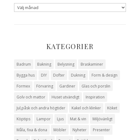
KATEGORIER
Badrum
Bakning
Belysning
Braskaminer
Bygga hus
DIY
Dofter
Dukning
Form & design
Formex
Förvaring
Gardiner
Glas och porslin
Golv och mattor
Huset utvändigt
Inspiration
Jul,påsk och andra högtider
Kakel och klinker
Köket
Köptips
Lampor
Ljus
Mat & vin
Miljövänligt
Måla, fixa & dona
Möbler
Nyheter
Presenter