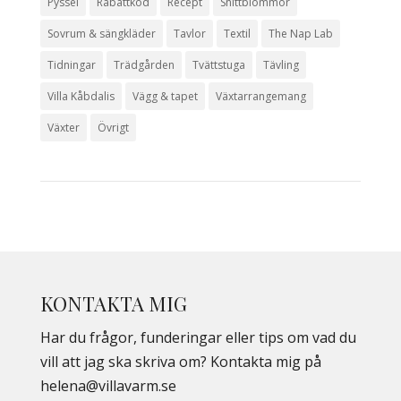
Pyssel
Rabattkod
Recept
Snittblommor
Sovrum & sängkläder
Tavlor
Textil
The Nap Lab
Tidningar
Trädgården
Tvättstuga
Tävling
Villa Kåbdalis
Vägg & tapet
Växtarrangemang
Växter
Övrigt
KONTAKTA MIG
Har du frågor, funderingar eller tips om vad du
vill att jag ska skriva om? Kontakta mig på
helena@villavarm.se