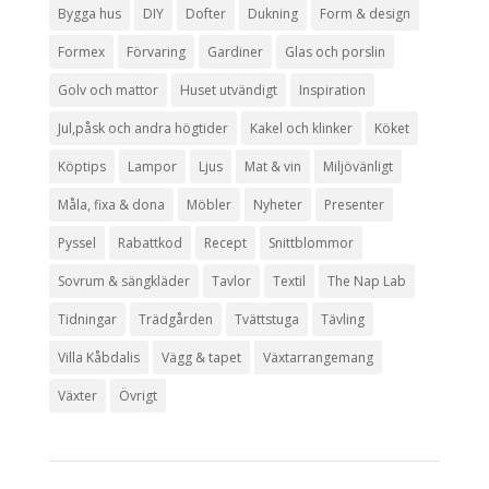
Bygga hus
DIY
Dofter
Dukning
Form & design
Formex
Förvaring
Gardiner
Glas och porslin
Golv och mattor
Huset utvändigt
Inspiration
Jul,påsk och andra högtider
Kakel och klinker
Köket
Köptips
Lampor
Ljus
Mat & vin
Miljövänligt
Måla, fixa & dona
Möbler
Nyheter
Presenter
Pyssel
Rabattkod
Recept
Snittblommor
Sovrum & sängkläder
Tavlor
Textil
The Nap Lab
Tidningar
Trädgården
Tvättstuga
Tävling
Villa Kåbdalis
Vägg & tapet
Växtarrangemang
Växter
Övrigt