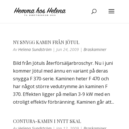
NY SNYGG KAMIN FRÅN JÖTUL
Av
Helena Sundström
|
Jun 24, 2009
|
Braskaminer
Bild från Jötuls återförsäljarbroschyr. Nu i juni
kommer Jötul med ännu en variant på deras
snygga F 370-serie. Kaminen heter F 470 och
har något större vedutrymme än kaminen F
370. Effekten ligger på mellan 3-9 kW med en
otroligt effektiv förbränning. Kaminen går att...
CONTURA-KAMIN I NYTT SKAL
Av
Helena Sundström
|
Jan 12, 2009
|
Braskaminer