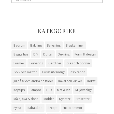
KATEGORIER
Badrum
Bakning
Belysning
Braskaminer
Bygga hus
DIY
Dofter
Dukning
Form & design
Formex
Förvaring
Gardiner
Glas och porslin
Golv och mattor
Huset utvändigt
Inspiration
Jul,påsk och andra högtider
Kakel och klinker
Köket
Köptips
Lampor
Ljus
Mat & vin
Miljövänligt
Måla, fixa & dona
Möbler
Nyheter
Presenter
Pyssel
Rabattkod
Recept
Snittblommor