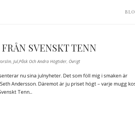
BL
 FRÅN SVENSKT TENN
orslin
,
Jul,påsk Och Andra Högtider
,
Övrigt
enterar nu sina julnyheter. Det som föll mig i smaken är
Seth Andersson. Däremot är ju priset högt – varje mugg ko
Svenskt Tenn...