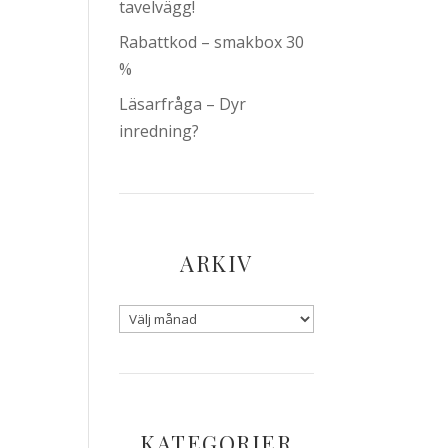
tavelvägg!
Rabattkod – smakbox 30
%
Läsarfråga – Dyr
inredning?
ARKIV
KATEGORIER