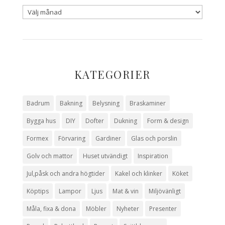
KATEGORIER
Badrum
Bakning
Belysning
Braskaminer
Bygga hus
DIY
Dofter
Dukning
Form & design
Formex
Förvaring
Gardiner
Glas och porslin
Golv och mattor
Huset utvändigt
Inspiration
Jul,påsk och andra högtider
Kakel och klinker
Köket
Köptips
Lampor
Ljus
Mat & vin
Miljövänligt
Måla, fixa & dona
Möbler
Nyheter
Presenter