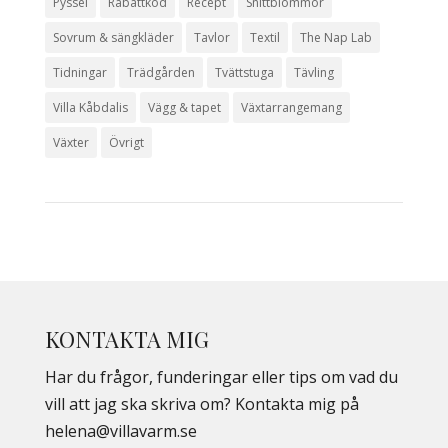
Pyssel
Rabattkod
Recept
Snittblommor
Sovrum & sängkläder
Tavlor
Textil
The Nap Lab
Tidningar
Trädgården
Tvättstuga
Tävling
Villa Kåbdalis
Vägg & tapet
Växtarrangemang
Växter
Övrigt
KONTAKTA MIG
Har du frågor, funderingar eller tips om vad du
vill att jag ska skriva om? Kontakta mig på
helena@villavarm.se