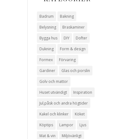
Badrum
Bakning
Belysning
Braskaminer
Bygga hus
DIY
Dofter
Dukning
Form & design
Formex
Förvaring
Gardiner
Glas och porslin
Golv och mattor
Huset utvändigt
Inspiration
Jul,påsk och andra högtider
Kakel och klinker
Köket
Köptips
Lampor
Ljus
Mat & vin
Miljövänligt