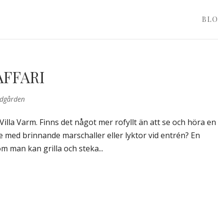
BL
AFFARI
ädgården
illa Varm. Finns det något mer rofyllt än att se och höra en
 med brinnande marschaller eller lyktor vid entrén? En
m man kan grilla och steka...