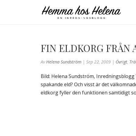
FIN ELDKORG FRÅN 
Av
Helena Sundström
|
Sep 22, 2009
|
Övrigt
,
Tr
Bild: Helena Sundström, Inredningsblogg V
spakande eld? Och visst är det välkomnade
eldkorg fyller den funktionen samtidigt so