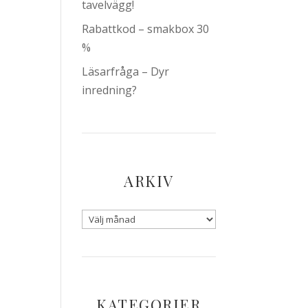
tavelvägg!
Rabattkod – smakbox 30
%
Läsarfråga – Dyr
inredning?
ARKIV
KATEGORIER