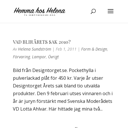
VAD BLIR ÅRETS SAK 2010?
Av
Helena Sundström
|
Feb 1, 2011
|
Form & Design
,
Förvaring
,
Lampor
,
Övrigt
Bild från Designtorget.se. Pockethylla i
pulverlackad plåt för 450 kr. Varje år utser
Designtorget Årets sak bland tio utvalda
produkter. Den 9 februari utses vinnaren och i
år är juryn förstärkt med Svenska Moderådets
VD Lotta Ahlvar. Här hittade jag mina två...