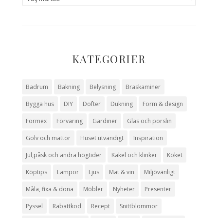
KATEGORIER
Badrum
Bakning
Belysning
Braskaminer
Bygga hus
DIY
Dofter
Dukning
Form & design
Formex
Förvaring
Gardiner
Glas och porslin
Golv och mattor
Huset utvändigt
Inspiration
Jul,påsk och andra högtider
Kakel och klinker
Köket
Köptips
Lampor
Ljus
Mat & vin
Miljövänligt
Måla, fixa & dona
Möbler
Nyheter
Presenter
Pyssel
Rabattkod
Recept
Snittblommor