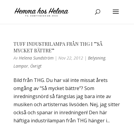
TUFF INDUSTRILAMPA FRÅN THG I ”SÅ
MYCKET BÄTTRE”
Av
Helena Sundström
|
Nov 22, 2012
|
Belysning
,
Lampor
,
Övrigt
Bild från THG. Du har väl inte missat årets
omgång av ”Så mycket bättre”? Som
inredningsnörd så fängslas jag bara inte av
musiken och artisternas livsöden. Nej, jag sitter
också och spanar in inredningen! Den här
häftiga industrilampan från THG hänger i...