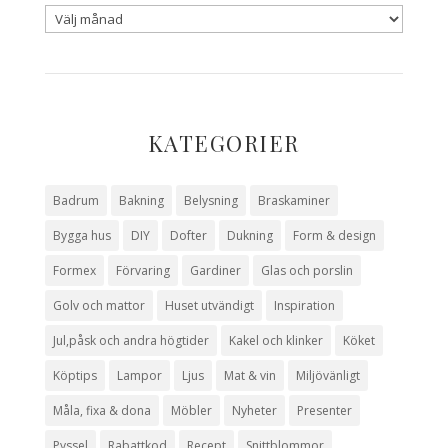
KATEGORIER
Badrum
Bakning
Belysning
Braskaminer
Bygga hus
DIY
Dofter
Dukning
Form & design
Formex
Förvaring
Gardiner
Glas och porslin
Golv och mattor
Huset utvändigt
Inspiration
Jul,påsk och andra högtider
Kakel och klinker
Köket
Köptips
Lampor
Ljus
Mat & vin
Miljövänligt
Måla, fixa & dona
Möbler
Nyheter
Presenter
Pyssel
Rabattkod
Recept
Snittblommor