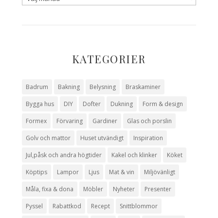
KATEGORIER
Badrum
Bakning
Belysning
Braskaminer
Bygga hus
DIY
Dofter
Dukning
Form & design
Formex
Förvaring
Gardiner
Glas och porslin
Golv och mattor
Huset utvändigt
Inspiration
Jul,påsk och andra högtider
Kakel och klinker
Köket
Köptips
Lampor
Ljus
Mat & vin
Miljövänligt
Måla, fixa & dona
Möbler
Nyheter
Presenter
Pyssel
Rabattkod
Recept
Snittblommor