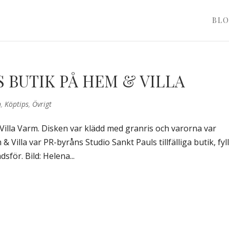
BL
 BUTIK PÅ HEM & VILLA
n
,
Köptips
,
Övrigt
Villa Varm. Disken var klädd med granris och varorna var
 Villa var PR-byråns Studio Sankt Pauls tillfälliga butik, fyl
för. Bild: Helena...