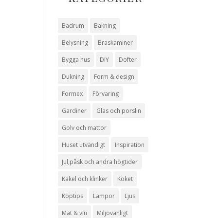
Badrum
Bakning
Belysning
Braskaminer
Bygga hus
DIY
Dofter
Dukning
Form & design
Formex
Förvaring
Gardiner
Glas och porslin
Golv och mattor
Huset utvändigt
Inspiration
Jul,påsk och andra högtider
Kakel och klinker
Köket
Köptips
Lampor
Ljus
Mat & vin
Miljövänligt