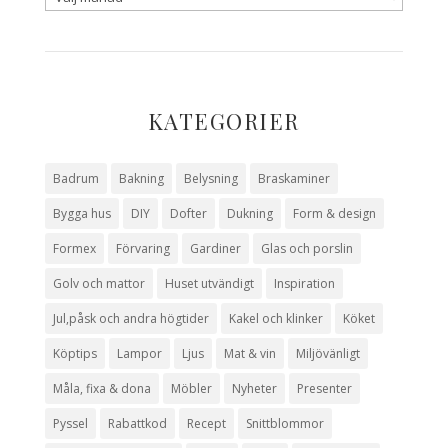
KATEGORIER
Badrum
Bakning
Belysning
Braskaminer
Bygga hus
DIY
Dofter
Dukning
Form & design
Formex
Förvaring
Gardiner
Glas och porslin
Golv och mattor
Huset utvändigt
Inspiration
Jul,påsk och andra högtider
Kakel och klinker
Köket
Köptips
Lampor
Ljus
Mat & vin
Miljövänligt
Måla, fixa & dona
Möbler
Nyheter
Presenter
Pyssel
Rabattkod
Recept
Snittblommor