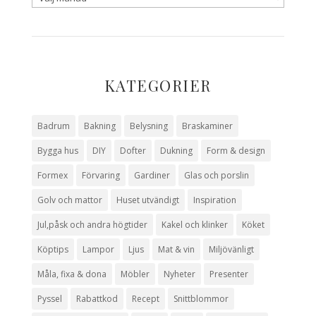
KATEGORIER
Badrum
Bakning
Belysning
Braskaminer
Bygga hus
DIY
Dofter
Dukning
Form & design
Formex
Förvaring
Gardiner
Glas och porslin
Golv och mattor
Huset utvändigt
Inspiration
Jul,påsk och andra högtider
Kakel och klinker
Köket
Köptips
Lampor
Ljus
Mat & vin
Miljövänligt
Måla, fixa & dona
Möbler
Nyheter
Presenter
Pyssel
Rabattkod
Recept
Snittblommor