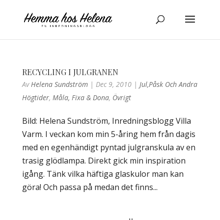
RECYCLING I JULGRANEN
Av
Helena Sundström
|
Dec 9, 2010
|
Jul,påsk Och Andra
Högtider
,
Måla, Fixa & Dona
,
Övrigt
Bild: Helena Sundström, Inredningsblogg Villa
Varm. I veckan kom min 5-åring hem från dagis
med en egenhändigt pyntad julgranskula av en
trasig glödlampa. Direkt gick min inspiration
igång. Tänk vilka häftiga glaskulor man kan
göra! Och passa på medan det finns...