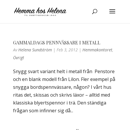
GAMMALDAGS PENNVÄSSARE I METALL
Av
Helena Sundström
|
Feb 3, 2012
|
Hemmakontoret
,
Övrigt
Snygg svart variant helt i metall från Penstore
och en blank modell från Lilon. Fler exempel på
snygga bordspennvässare, någon? I vårt hus
ritas det, skissas och skrivs läxor – alltid med
klassiska blyertspennor i trä. Den ständiga
frågan som infinner sig då...