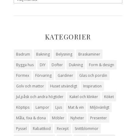
KATEGORIER
Badrum
Bakning
Belysning
Braskaminer
Bygga hus
DIY
Dofter
Dukning
Form & design
Formex
Förvaring
Gardiner
Glas och porslin
Golv och mattor
Huset utvändigt
Inspiration
Jul,påsk och andra högtider
Kakel och klinker
Köket
Köptips
Lampor
Ljus
Mat & vin
Miljövänligt
Måla, fixa & dona
Möbler
Nyheter
Presenter
Pyssel
Rabattkod
Recept
Snittblommor