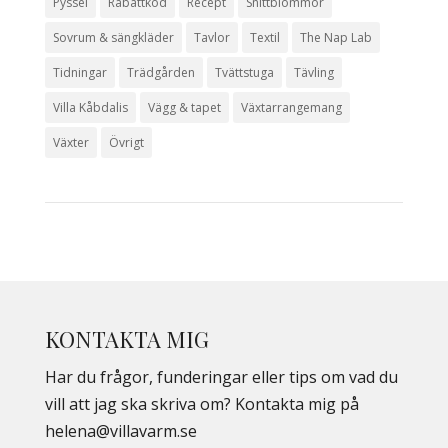
Pyssel
Rabattkod
Recept
Snittblommor
Sovrum & sängkläder
Tavlor
Textil
The Nap Lab
Tidningar
Trädgården
Tvättstuga
Tävling
Villa Kåbdalis
Vägg & tapet
Växtarrangemang
Växter
Övrigt
KONTAKTA MIG
Har du frågor, funderingar eller tips om vad du
vill att jag ska skriva om? Kontakta mig på
helena@villavarm.se