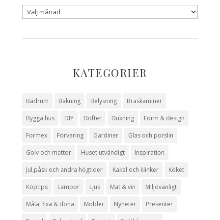
KATEGORIER
Badrum
Bakning
Belysning
Braskaminer
Bygga hus
DIY
Dofter
Dukning
Form & design
Formex
Förvaring
Gardiner
Glas och porslin
Golv och mattor
Huset utvändigt
Inspiration
Jul,påsk och andra högtider
Kakel och klinker
Köket
Köptips
Lampor
Ljus
Mat & vin
Miljövänligt
Måla, fixa & dona
Möbler
Nyheter
Presenter