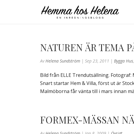
NATUREN ÄR TEMA P
Av
Helena Sundström
|
Sep 23, 2011
|
Bygga Hus
Bild från ELLE Trendutsällning. Fotogra
Snart startar Hem & Villa, först ut är St
Malmöborna får vänta till i mars innan mä
FORMEX-MÄSSAN NÄ
Av
Helena Sundström
|
Jan 8, 2009
|
Övrigt