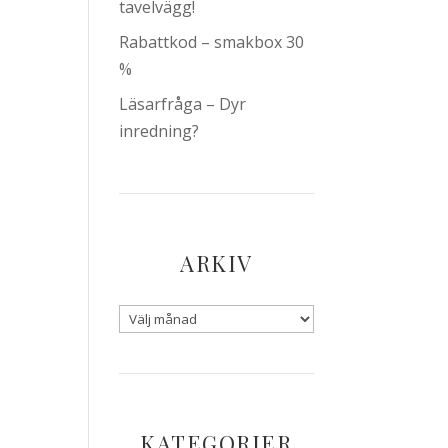
tavelvägg!
Rabattkod – smakbox 30
%
Läsarfråga – Dyr
inredning?
ARKIV
KATEGORIER