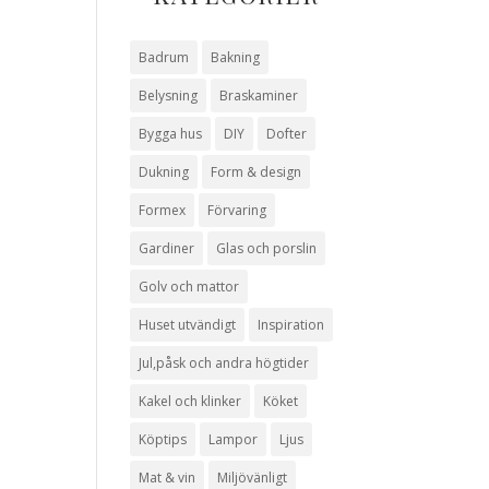
Badrum
Bakning
Belysning
Braskaminer
Bygga hus
DIY
Dofter
Dukning
Form & design
Formex
Förvaring
Gardiner
Glas och porslin
Golv och mattor
Huset utvändigt
Inspiration
Jul,påsk och andra högtider
Kakel och klinker
Köket
Köptips
Lampor
Ljus
Mat & vin
Miljövänligt