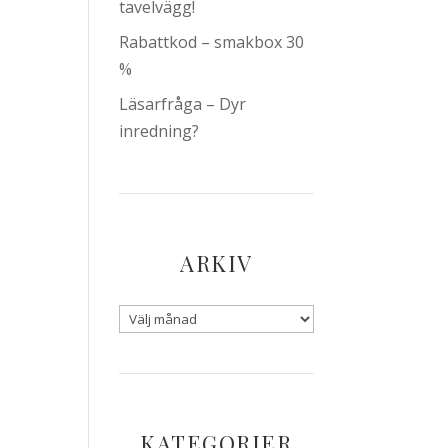
tavelvägg!
Rabattkod – smakbox 30
%
Läsarfråga – Dyr
inredning?
ARKIV
KATEGORIER