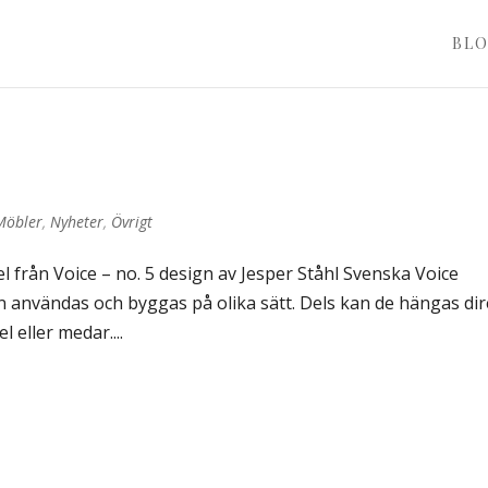
BL
Möbler
,
Nyheter
,
Övrigt
l från Voice – no. 5 design av Jesper Ståhl Svenska Voice
n användas och byggas på olika sätt. Dels kan de hängas dir
 eller medar....