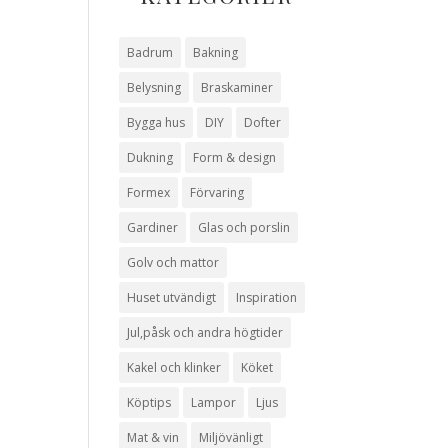
Badrum
Bakning
Belysning
Braskaminer
Bygga hus
DIY
Dofter
Dukning
Form & design
Formex
Förvaring
Gardiner
Glas och porslin
Golv och mattor
Huset utvändigt
Inspiration
Jul,påsk och andra högtider
Kakel och klinker
Köket
Köptips
Lampor
Ljus
Mat & vin
Miljövänligt