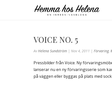
VOICE NO. 5
Av
Helena Sundström
|
Nov 4, 2011
|
Förvaring
,
Pressbilder från Voice. Ny förvaringsmöbe
lanserar nu en ny förvaringsserie som ka
på väggen eller byggas på plats med sockel