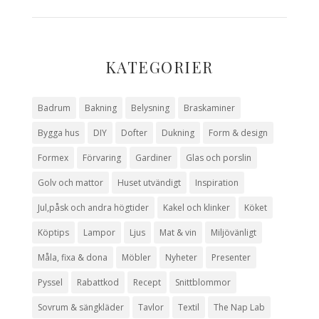
KATEGORIER
Badrum
Bakning
Belysning
Braskaminer
Bygga hus
DIY
Dofter
Dukning
Form & design
Formex
Förvaring
Gardiner
Glas och porslin
Golv och mattor
Huset utvändigt
Inspiration
Jul,påsk och andra högtider
Kakel och klinker
Köket
Köptips
Lampor
Ljus
Mat & vin
Miljövänligt
Måla, fixa & dona
Möbler
Nyheter
Presenter
Pyssel
Rabattkod
Recept
Snittblommor
Sovrum & sängkläder
Tavlor
Textil
The Nap Lab