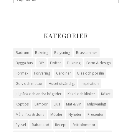
KATEGORIER
Badrum
Bakning
Belysning
Braskaminer
Bygga hus
DIY
Dofter
Dukning
Form & design
Formex
Förvaring
Gardiner
Glas och porslin
Golv och mattor
Huset utvändigt
Inspiration
Jul,påsk och andra högtider
Kakel och klinker
Köket
Köptips
Lampor
Ljus
Mat & vin
Miljövänligt
Måla, fixa & dona
Möbler
Nyheter
Presenter
Pyssel
Rabattkod
Recept
Snittblommor