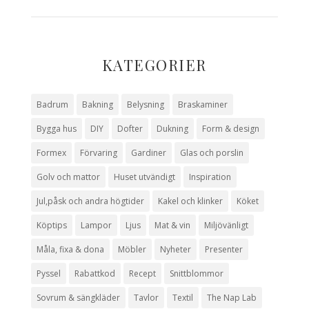
KATEGORIER
Badrum
Bakning
Belysning
Braskaminer
Bygga hus
DIY
Dofter
Dukning
Form & design
Formex
Förvaring
Gardiner
Glas och porslin
Golv och mattor
Huset utvändigt
Inspiration
Jul,påsk och andra högtider
Kakel och klinker
Köket
Köptips
Lampor
Ljus
Mat & vin
Miljövänligt
Måla, fixa & dona
Möbler
Nyheter
Presenter
Pyssel
Rabattkod
Recept
Snittblommor
Sovrum & sängkläder
Tavlor
Textil
The Nap Lab