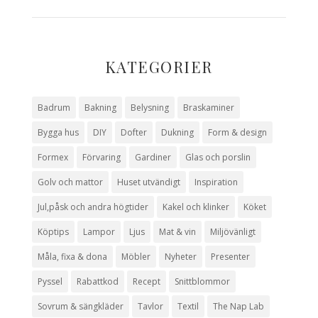
KATEGORIER
Badrum
Bakning
Belysning
Braskaminer
Bygga hus
DIY
Dofter
Dukning
Form & design
Formex
Förvaring
Gardiner
Glas och porslin
Golv och mattor
Huset utvändigt
Inspiration
Jul,påsk och andra högtider
Kakel och klinker
Köket
Köptips
Lampor
Ljus
Mat & vin
Miljövänligt
Måla, fixa & dona
Möbler
Nyheter
Presenter
Pyssel
Rabattkod
Recept
Snittblommor
Sovrum & sängkläder
Tavlor
Textil
The Nap Lab