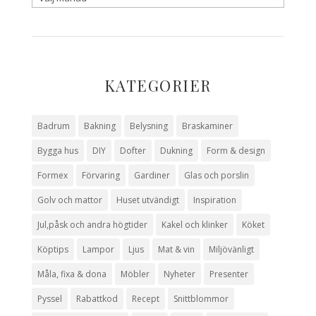
KATEGORIER
Badrum
Bakning
Belysning
Braskaminer
Bygga hus
DIY
Dofter
Dukning
Form & design
Formex
Förvaring
Gardiner
Glas och porslin
Golv och mattor
Huset utvändigt
Inspiration
Jul,påsk och andra högtider
Kakel och klinker
Köket
Köptips
Lampor
Ljus
Mat & vin
Miljövänligt
Måla, fixa & dona
Möbler
Nyheter
Presenter
Pyssel
Rabattkod
Recept
Snittblommor