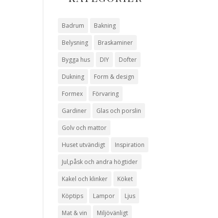
Badrum
Bakning
Belysning
Braskaminer
Bygga hus
DIY
Dofter
Dukning
Form & design
Formex
Förvaring
Gardiner
Glas och porslin
Golv och mattor
Huset utvändigt
Inspiration
Jul,påsk och andra högtider
Kakel och klinker
Köket
Köptips
Lampor
Ljus
Mat & vin
Miljövänligt