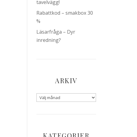
tavelvägg!
Rabattkod – smakbox 30
%
Läsarfråga – Dyr
inredning?
ARKIV
KATEGORIER