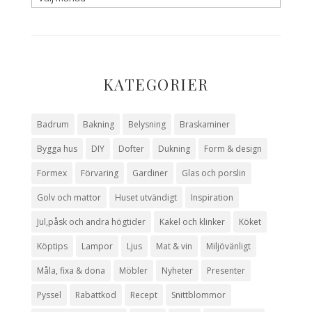
KATEGORIER
Badrum
Bakning
Belysning
Braskaminer
Bygga hus
DIY
Dofter
Dukning
Form & design
Formex
Förvaring
Gardiner
Glas och porslin
Golv och mattor
Huset utvändigt
Inspiration
Jul,påsk och andra högtider
Kakel och klinker
Köket
Köptips
Lampor
Ljus
Mat & vin
Miljövänligt
Måla, fixa & dona
Möbler
Nyheter
Presenter
Pyssel
Rabattkod
Recept
Snittblommor