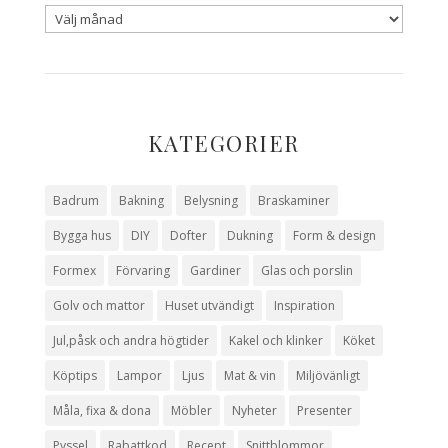
KATEGORIER
Badrum
Bakning
Belysning
Braskaminer
Bygga hus
DIY
Dofter
Dukning
Form & design
Formex
Förvaring
Gardiner
Glas och porslin
Golv och mattor
Huset utvändigt
Inspiration
Jul,påsk och andra högtider
Kakel och klinker
Köket
Köptips
Lampor
Ljus
Mat & vin
Miljövänligt
Måla, fixa & dona
Möbler
Nyheter
Presenter
Pyssel
Rabattkod
Recept
Snittblommor