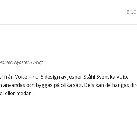
BL
Möbler
,
Nyheter
,
Övrigt
l från Voice – no. 5 design av Jesper Ståhl Svenska Voice
n användas och byggas på olika sätt. Dels kan de hängas dir
 eller medar....