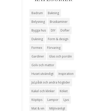
Badrum
Bakning
Belysning
Braskaminer
Bygga hus
DIY
Dofter
Dukning
Form & design
Formex
Förvaring
Gardiner
Glas och porslin
Golv och mattor
Huset utvändigt
Inspiration
Jul,påsk och andra högtider
Kakel och klinker
Köket
Köptips
Lampor
Ljus
Mat & vin
Miljövänligt