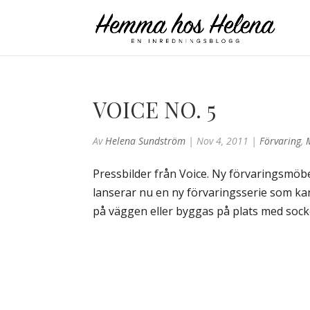
VOICE NO. 5
Av
Helena Sundström
|
Nov 4, 2011
|
Förvaring
,
Pressbilder från Voice. Ny förvaringsmöbe
lanserar nu en ny förvaringsserie som ka
på väggen eller byggas på plats med sockel