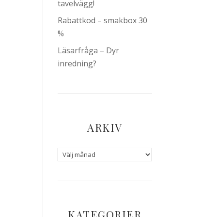
tavelvägg!
Rabattkod – smakbox 30
%
Läsarfråga – Dyr
inredning?
ARKIV
KATEGORIER