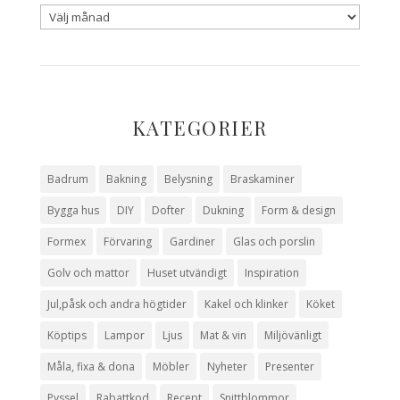
KATEGORIER
Badrum
Bakning
Belysning
Braskaminer
Bygga hus
DIY
Dofter
Dukning
Form & design
Formex
Förvaring
Gardiner
Glas och porslin
Golv och mattor
Huset utvändigt
Inspiration
Jul,påsk och andra högtider
Kakel och klinker
Köket
Köptips
Lampor
Ljus
Mat & vin
Miljövänligt
Måla, fixa & dona
Möbler
Nyheter
Presenter
Pyssel
Rabattkod
Recept
Snittblommor