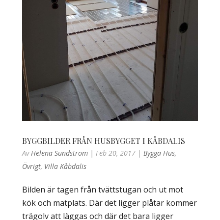
BYGGBILDER FRÅN HUSBYGGET I KÅBDALIS
Av
Helena Sundström
|
Feb 20, 2017
|
Bygga Hus
,
Övrigt
,
Villa Kåbdalis
Bilden är tagen från tvättstugan och ut mot
kök och matplats. Där det ligger plåtar kommer
trägolv att läggas och där det bara ligger