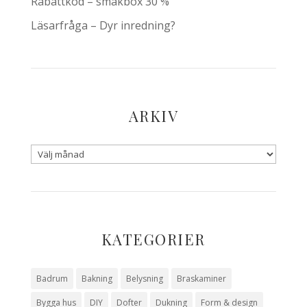
Rabattkod – smakbox 30 %
Läsarfråga – Dyr inredning?
ARKIV
KATEGORIER
Badrum
Bakning
Belysning
Braskaminer
Bygga hus
DIY
Dofter
Dukning
Form & design