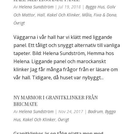
Av
Helena Sundström
|
Jul 19, 2018
|
Bygga Hus
,
Golv
Och Mattor
,
Hall
,
Kakel Och Klinker
,
Måla, Fixa & Dona
,
Övrigt
Väggarna i vår hall har vi klätt med liggande
panel. Ett tåligt och snyggt alternativ till vanliga
tapeter. Bild: Helena Sundström, Hemma hos
Helena. Liggande panel och marockanskt
klinker Jag får många frågor från er läsare om
vår hall. Tidigare, då huset var nybyggt...
NY MARMOR I GRANITKLINKER FRÅN
BRICMATE
Av
Helena Sundström
|
Nov 24, 2017
|
Badrum
,
Bygga
Hus
,
Kakel Och Klinker
,
Övrigt
Granitklinker är en tålig platta men med