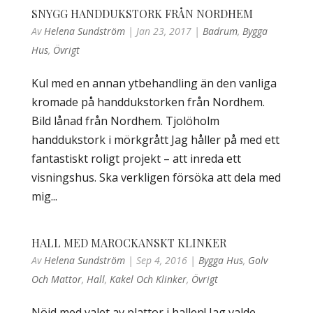
SNYGG HANDDUKSTORK FRÅN NORDHEM
Av
Helena Sundström
|
Jan 23, 2017
|
Badrum
,
Bygga
Hus
,
Övrigt
Kul med en annan ytbehandling än den vanliga
kromade på handdukstorken från Nordhem.
Bild lånad från Nordhem. Tjolöholm
handdukstork i mörkgrått Jag håller på med ett
fantastiskt roligt projekt – att inreda ett
visningshus. Ska verkligen försöka att dela med
mig...
HALL MED MAROCKANSKT KLINKER
Av
Helena Sundström
|
Sep 4, 2016
|
Bygga Hus
,
Golv
Och Mattor
,
Hall
,
Kakel Och Klinker
,
Övrigt
Nöjd med valet av plattor i hallen! Jag valde