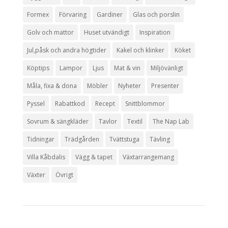
Formex
Förvaring
Gardiner
Glas och porslin
Golv och mattor
Huset utvändigt
Inspiration
Jul,påsk och andra högtider
Kakel och klinker
Köket
Köptips
Lampor
Ljus
Mat & vin
Miljövänligt
Måla, fixa & dona
Möbler
Nyheter
Presenter
Pyssel
Rabattkod
Recept
Snittblommor
Sovrum & sängkläder
Tavlor
Textil
The Nap Lab
Tidningar
Trädgården
Tvättstuga
Tävling
Villa Kåbdalis
Vägg & tapet
Växtarrangemang
Växter
Övrigt