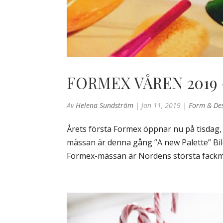
FORMEX VÅREN 2019 
Av
Helena Sundström
|
Jan 11, 2019
|
Form & De
Årets första Formex öppnar nu på tisdag,
mässan är denna gång ”A new Palette” Bi
Formex-mässan är Nordens största fackmä