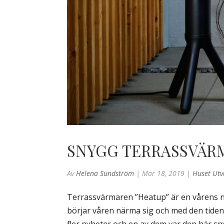
SNYGG TERRASSVÄR
Av
Helena Sundström
|
Mar 18, 2019
|
Huset Utv
Terrassvärmaren ”Heatup” är en vårens ny
börjar våren närma sig och med den tide