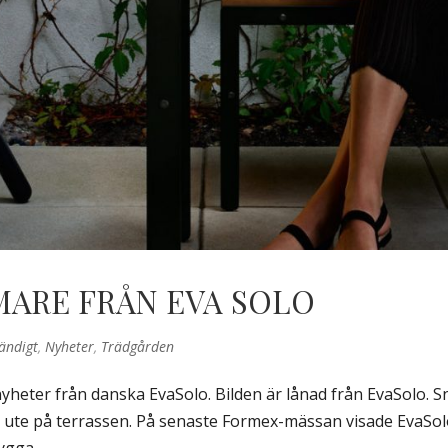
MARE FRÅN EVA SOLO
ändigt
,
Nyheter
,
Trädgården
heter från danska EvaSolo. Bilden är lånad från EvaSolo. S
n ute på terrassen. På senaste Formex-mässan visade EvaSo