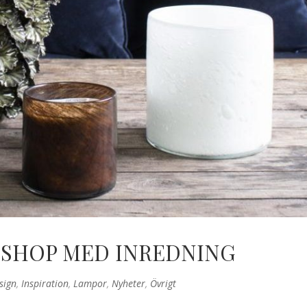
BSHOP MED INREDNING
sign
,
Inspiration
,
Lampor
,
Nyheter
,
Övrigt