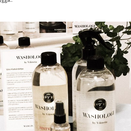
gga...