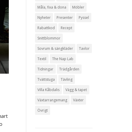
Måla, fixa & dona
Möbler
Nyheter
Presenter
Pyssel
Rabattkod
Recept
Snittblommor
Sovrum & sängkläder
Tavlor
Textil
The Nap Lab
Tidningar
Trädgården
Tvättstuga
Tävling
Villa Kåbdalis
Vägg & tapet
Växtarrangemang
Växter
Övrigt
nart
lo