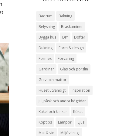
n
et
Badrum
Bakning
Belysning
Braskaminer
Bygga hus
DIY
Dofter
Dukning
Form & design
Formex
Förvaring
Gardiner
Glas och porslin
Golv och mattor
Huset utvändigt
Inspiration
Jul,påsk och andra högtider
Kakel och klinker
Köket
Köptips
Lampor
Ljus
Mat & vin
Miljövänligt