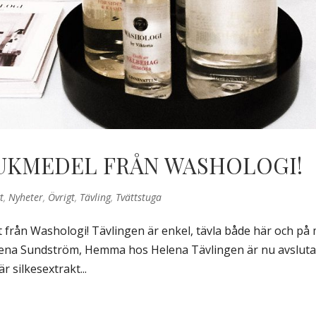
JUKMEDEL FRÅN WASHOLOGI!
t
,
Nyheter
,
Övrigt
,
Tävling
,
Tvättstuga
från Washologi! Tävlingen är enkel, tävla både här och på 
Helena Sundström, Hemma hos Helena Tävlingen är nu avslut
är silkesextrakt...