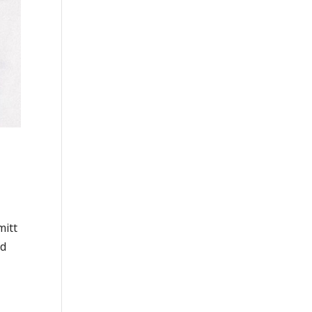
mitt
ad