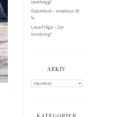
tavelvägg!
Rabattkod – smakbox 30
%
Läsarfråga – Dyr
inredning?
ARKIV
KATEGORIER