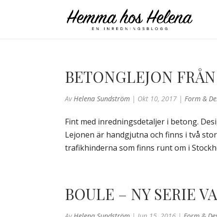
BETONGLEJON FRÅN
Av
Helena Sundström
|
Okt 10, 2017
|
Form & De
Fint med inredningsdetaljer i betong. Des
Lejonen är handgjutna och finns i två stor
trafikhinderna som finns runt om i Stockh
BOULE – NY SERIE V
Av
Helena Sundström
|
Jun 15, 2016
|
Form & De