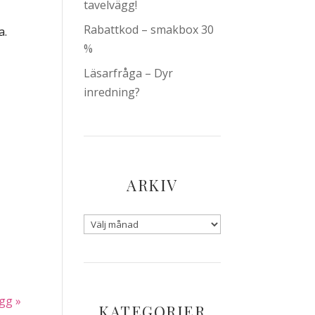
tavelvägg!
Rabattkod – smakbox 30
a.
%
Läsarfråga – Dyr
inredning?
ARKIV
gg »
KATEGORIER