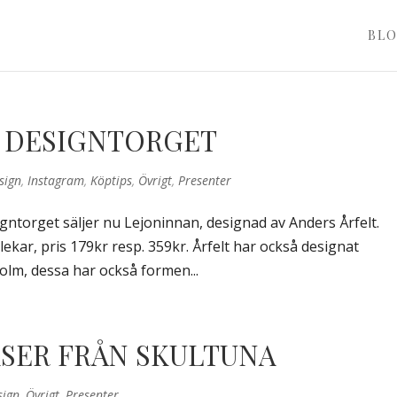
BL
 DESIGNTORGET
sign
,
Instagram
,
Köptips
,
Övrigt
,
Presenter
igntorget säljer nu Lejoninnan, designad av Anders Årfelt.
lekar, pris 179kr resp. 359kr. Årfelt har också designat
olm, dessa har också formen...
ASER FRÅN SKULTUNA
sign
,
Övrigt
,
Presenter