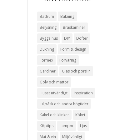
Badrum
Bakning
Belysning
Braskaminer
Bygga hus
DIY
Dofter
Dukning
Form & design
Formex
Förvaring
Gardiner
Glas och porslin
Golv och mattor
Huset utvändigt
Inspiration
Jul,påsk och andra högtider
Kakel och klinker
Köket
Köptips
Lampor
Ljus
Mat & vin
Miljövänligt