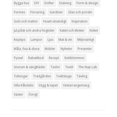
Bygga hus
DIY
Dofter
Dukning
Form & design
Formex
Förvaring
Gardiner
Glas och porslin
Golv och mattor
Huset utvändigt
Inspiration
Jul,påsk och andra högtider
Kakel och klinker
Köket
Köptips
Lampor
Ljus
Mat & vin
Miljövänligt
Måla, fixa & dona
Möbler
Nyheter
Presenter
Pyssel
Rabattkod
Recept
Snittblommor
Sovrum & sängkläder
Tavlor
Textil
The Nap Lab
Tidningar
Trädgården
Tvättstuga
Tävling
Villa Kåbdalis
Vägg & tapet
Växtarrangemang
Växter
Övrigt