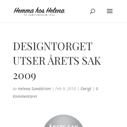
DESIGNTORGET
UTSER ÅRETS SAK
2009
Av
Helena Sundström
|
Feb 9, 2010
|
Övrigt
|
0
Kommentarer