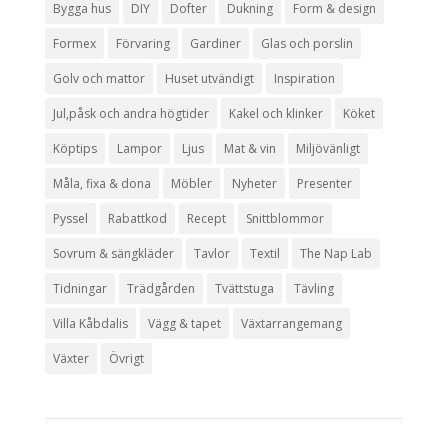
Bygga hus
DIY
Dofter
Dukning
Form & design
Formex
Förvaring
Gardiner
Glas och porslin
Golv och mattor
Huset utvändigt
Inspiration
Jul,påsk och andra högtider
Kakel och klinker
Köket
Köptips
Lampor
Ljus
Mat & vin
Miljövänligt
Måla, fixa & dona
Möbler
Nyheter
Presenter
Pyssel
Rabattkod
Recept
Snittblommor
Sovrum & sängkläder
Tavlor
Textil
The Nap Lab
Tidningar
Trädgården
Tvättstuga
Tävling
Villa Kåbdalis
Vägg & tapet
Växtarrangemang
Växter
Övrigt