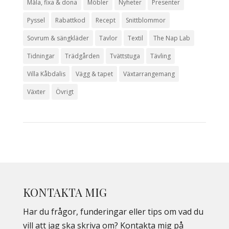
Måla, fixa & dona
Möbler
Nyheter
Presenter
Pyssel
Rabattkod
Recept
Snittblommor
Sovrum & sängkläder
Tavlor
Textil
The Nap Lab
Tidningar
Trädgården
Tvättstuga
Tävling
Villa Kåbdalis
Vägg & tapet
Växtarrangemang
Växter
Övrigt
KONTAKTA MIG
Har du frågor, funderingar eller tips om vad du
vill att jag ska skriva om? Kontakta mig på