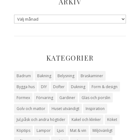
ARKIV
KATEGORIER
Badrum
Bakning
Belysning
Braskaminer
Bygga hus
DIY
Dofter
Dukning
Form & design
Formex
Förvaring
Gardiner
Glas och porslin
Golv och mattor
Huset utvändigt
Inspiration
Jul,påsk och andra högtider
Kakel och klinker
Köket
Köptips
Lampor
Ljus
Mat & vin
Miljövänligt