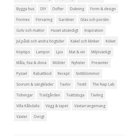
Bygga hus
DIY
Dofter
Dukning
Form & design
Formex
Förvaring
Gardiner
Glas och porslin
Golv och mattor
Huset utvändigt
Inspiration
Jul,påsk och andra högtider
Kakel och klinker
Köket
Köptips
Lampor
Ljus
Mat & vin
Miljövänligt
Måla, fixa & dona
Möbler
Nyheter
Presenter
Pyssel
Rabattkod
Recept
Snittblommor
Sovrum & sängkläder
Tavlor
Textil
The Nap Lab
Tidningar
Trädgården
Tvättstuga
Tävling
Villa Kåbdalis
Vägg & tapet
Växtarrangemang
Växter
Övrigt