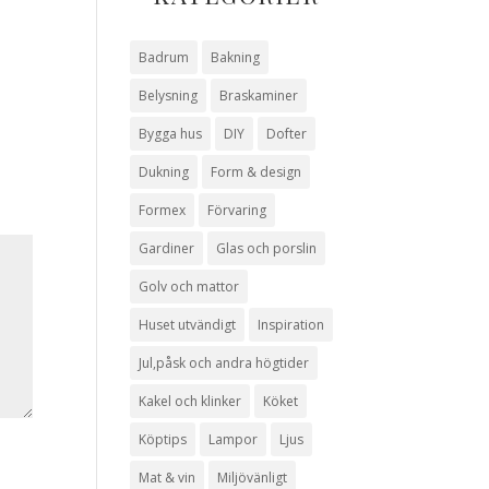
Badrum
Bakning
Belysning
Braskaminer
Bygga hus
DIY
Dofter
Dukning
Form & design
Formex
Förvaring
Gardiner
Glas och porslin
Golv och mattor
Huset utvändigt
Inspiration
Jul,påsk och andra högtider
Kakel och klinker
Köket
Köptips
Lampor
Ljus
Mat & vin
Miljövänligt