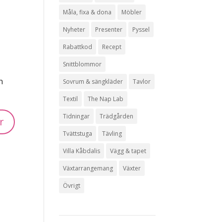
Måla, fixa & dona
Möbler
Nyheter
Presenter
Pyssel
Rabattkod
Recept
Snittblommor
n
Sovrum & sängkläder
Tavlor
Textil
The Nap Lab
Tidningar
Trädgården
Tvättstuga
Tävling
Villa Kåbdalis
Vägg & tapet
Växtarrangemang
Växter
Övrigt