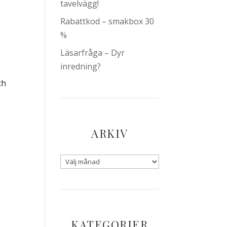
tavelvägg!
Rabattkod – smakbox 30
%
Läsarfråga – Dyr
inredning?
ch
ARKIV
KATEGORIER