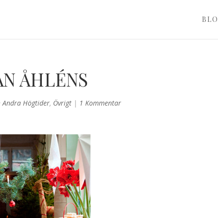
BL
ÅN ÅHLÉNS
h Andra Högtider
,
Övrigt
|
1 Kommentar