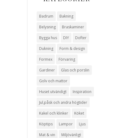
Badrum
Bakning
Belysning
Braskaminer
Bygga hus
DIY
Dofter
Dukning
Form & design
Formex
Förvaring
Gardiner
Glas och porslin
Golv och mattor
Huset utvändigt
Inspiration
Jul,påsk och andra högtider
Kakel och klinker
Köket
Köptips
Lampor
Ljus
Mat & vin
Miljövänligt