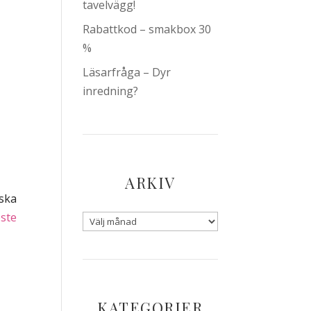
tavelvägg!
Rabattkod – smakbox 30
%
Läsarfråga – Dyr
inredning?
ARKIV
 ska
ste
KATEGORIER