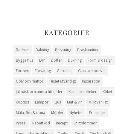
KATEGORIER
Badrum
Bakning
Belysning
Braskaminer
Bygga hus
DIY
Dofter
Dukning
Form & design
Formex
Förvaring
Gardiner
Glas och porslin
Golv och mattor
Huset utvändigt
Inspiration
Jul,påsk och andra högtider
Kakel och klinker
Köket
Köptips
Lampor
Ljus
Mat & vin
Miljövänligt
Måla, fixa & dona
Möbler
Nyheter
Presenter
Pyssel
Rabattkod
Recept
Snittblommor
Sovrum & sängkläder
Tavlor
Textil
The Nap Lab