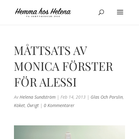
MÅTTSATS AV
MONICA FÖRSTER
FÖR ALESSI
Av
Helena Sundström
|
Feb 14, 2013
|
Glas Och Porslin
,
Köket
,
Övrigt
|
0 Kommentarer