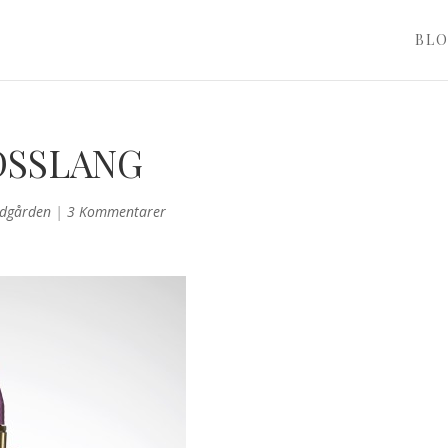
BL
DSSLANG
ädgården
|
3 Kommentarer