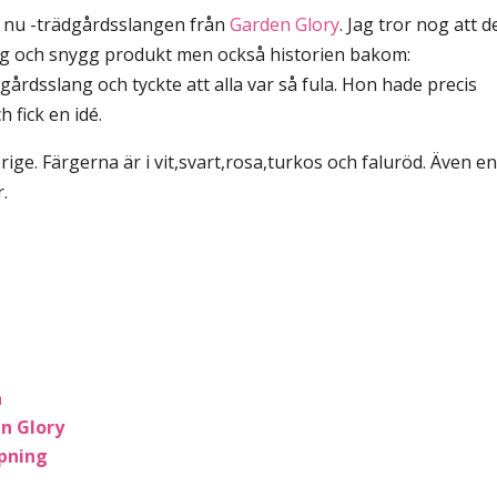
st nu -trädgårdsslangen från
Garden Glory
. Jag tror nog att d
olig och snygg produkt men också historien bakom:
gårdsslang och tyckte att alla var så fula. Hon hade precis
 fick en idé.
rige. Färgerna är i vit,svart,rosa,turkos och faluröd. Även e
.
a
n Glory
ppning