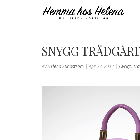
SNYGG TRÄDGÅR
Av
Helena Sundström
|
Apr 27, 2012
|
Övrigt
,
Tr