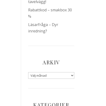
tavelvägg!
Rabattkod – smakbox 30
%
Läsarfråga – Dyr
inredning?
ARKIV
KATEGORIER