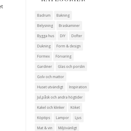
et
Badrum
Bakning
Belysning
Braskaminer
Bygga hus
DIY
Dofter
n
Dukning
Form & design
Formex
Förvaring
Gardiner
Glas och porslin
Golv och mattor
Huset utvändigt
Inspiration
Jul,påsk och andra högtider
Kakel och klinker
Köket
Köptips
Lampor
Ljus
Mat & vin
Miljövänligt