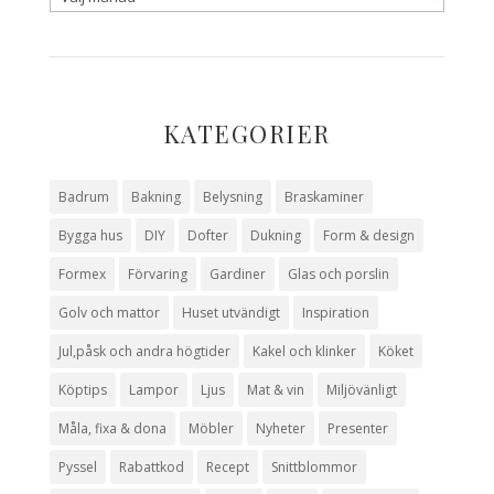
KATEGORIER
Badrum
Bakning
Belysning
Braskaminer
Bygga hus
DIY
Dofter
Dukning
Form & design
Formex
Förvaring
Gardiner
Glas och porslin
Golv och mattor
Huset utvändigt
Inspiration
Jul,påsk och andra högtider
Kakel och klinker
Köket
Köptips
Lampor
Ljus
Mat & vin
Miljövänligt
Måla, fixa & dona
Möbler
Nyheter
Presenter
Pyssel
Rabattkod
Recept
Snittblommor