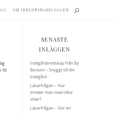
OGG
OM INREDNINGSBLOGGEN
SENASTE
INLÄGGEN
trädgårdsredskap från By
lig
Benson – Snyggt till din
n 10
trädgård
Läsarfrågan – Hur
inreder man med olika
stilar?
Läsarfrågan – Gör en