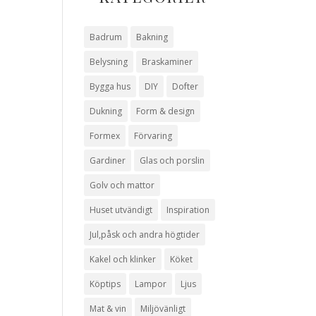
Badrum
Bakning
Belysning
Braskaminer
Bygga hus
DIY
Dofter
Dukning
Form & design
Formex
Förvaring
Gardiner
Glas och porslin
Golv och mattor
Huset utvändigt
Inspiration
Jul,påsk och andra högtider
Kakel och klinker
Köket
Köptips
Lampor
Ljus
Mat & vin
Miljövänligt