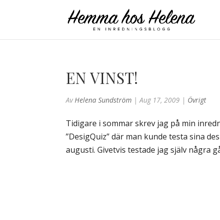
EN VINST!
Av
Helena Sundström
|
Aug 17, 2009
|
Övrigt
Tidigare i sommar skrev jag på min inre
”DesigQuiz” där man kunde testa sina desi
augusti. Givetvis testade jag själv några gå