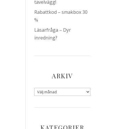
tavelvägg!
Rabattkod – smakbox 30
%
Läsarfråga – Dyr
inredning?
ARKIV
KATEGORIER