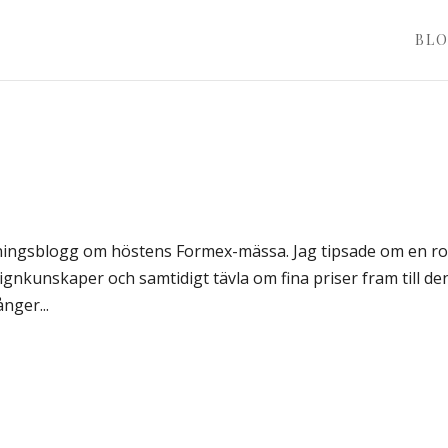
BL
dningsblogg om höstens Formex-mässa. Jag tipsade om en ro
gnkunskaper och samtidigt tävla om fina priser fram till de
nger...