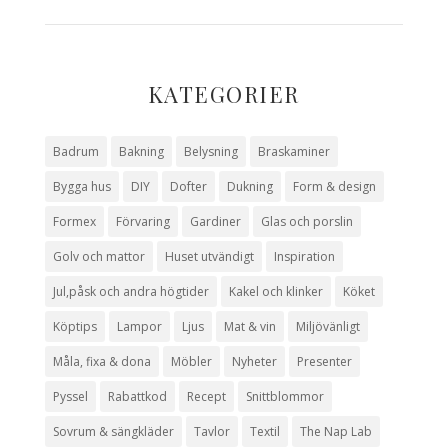
KATEGORIER
Badrum
Bakning
Belysning
Braskaminer
Bygga hus
DIY
Dofter
Dukning
Form & design
Formex
Förvaring
Gardiner
Glas och porslin
Golv och mattor
Huset utvändigt
Inspiration
Jul,påsk och andra högtider
Kakel och klinker
Köket
Köptips
Lampor
Ljus
Mat & vin
Miljövänligt
Måla, fixa & dona
Möbler
Nyheter
Presenter
Pyssel
Rabattkod
Recept
Snittblommor
Sovrum & sängkläder
Tavlor
Textil
The Nap Lab