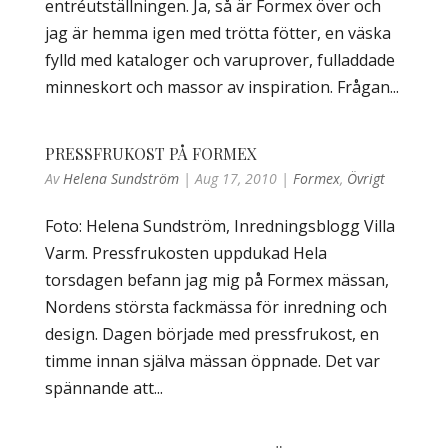
entréutställningen. Ja, så är Formex över och
jag är hemma igen med trötta fötter, en väska
fylld med kataloger och varuprover, fulladdade
minneskort och massor av inspiration. Frågan...
PRESSFRUKOST PÅ FORMEX
Av
Helena Sundström
|
Aug 17, 2010
|
Formex
,
Övrigt
Foto: Helena Sundström, Inredningsblogg Villa
Varm. Pressfrukosten uppdukad Hela
torsdagen befann jag mig på Formex mässan,
Nordens största fackmässa för inredning och
design. Dagen började med pressfrukost, en
timme innan själva mässan öppnade. Det var
spännande att...