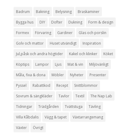
Badrum
Bakning
Belysning
Braskaminer
Bygga hus
DIY
Dofter
Dukning
Form & design
Formex
Förvaring
Gardiner
Glas och porslin
Golv och mattor
Huset utvändigt
Inspiration
Jul,påsk och andra högtider
Kakel och klinker
Köket
Köptips
Lampor
Ljus
Mat & vin
Miljövänligt
Måla, fixa & dona
Möbler
Nyheter
Presenter
Pyssel
Rabattkod
Recept
Snittblommor
Sovrum & sängkläder
Tavlor
Textil
The Nap Lab
Tidningar
Trädgården
Tvättstuga
Tävling
Villa Kåbdalis
Vägg & tapet
Växtarrangemang
Växter
Övrigt