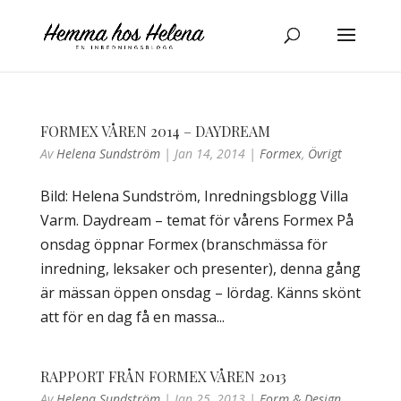
FORMEX VÅREN 2014 – DAYDREAM
Av
Helena Sundström
|
Jan 14, 2014
|
Formex
,
Övrigt
Bild: Helena Sundström, Inredningsblogg Villa
Varm. Daydream – temat för vårens Formex På
onsdag öppnar Formex (branschmässa för
inredning, leksaker och presenter), denna gång
är mässan öppen onsdag – lördag. Känns skönt
att för en dag få en massa...
RAPPORT FRÅN FORMEX VÅREN 2013
Av
Helena Sundström
|
Jan 25, 2013
|
Form & Design
,