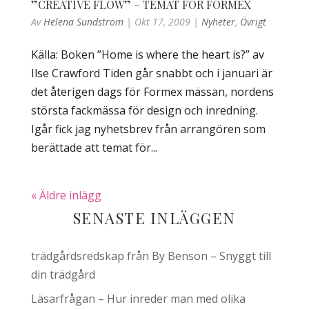
”CREATIVE FLOW” – TEMAT FÖR FORMEX
Av
Helena Sundström
|
Okt 17, 2009
|
Nyheter
,
Övrigt
Källa: Boken ”Home is where the heart is?” av
Ilse Crawford Tiden går snabbt och i januari är
det återigen dags för Formex mässan, nordens
största fackmässa för design och inredning.
Igår fick jag nyhetsbrev från arrangören som
berättade att temat för...
« Äldre inlägg
SENASTE INLÄGGEN
trädgårdsredskap från By Benson – Snyggt till
din trädgård
Läsarfrågan – Hur inreder man med olika