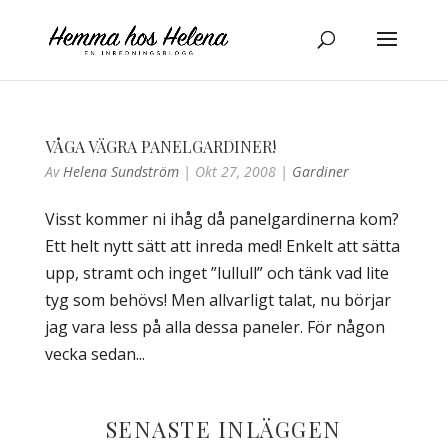
VÅGA VÄGRA PANELGARDINER!
Av
Helena Sundström
|
Okt 27, 2008
|
Gardiner
Visst kommer ni ihåg då panelgardinerna kom?
Ett helt nytt sätt att inreda med! Enkelt att sätta
upp, stramt och inget ”lullull” och tänk vad lite
tyg som behövs! Men allvarligt talat, nu börjar
jag vara less på alla dessa paneler. För någon
vecka sedan...
SENASTE INLÄGGEN