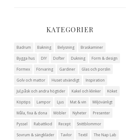
KATEGORIER
Badrum
Bakning
Belysning
Braskaminer
Bygga hus
DIY
Dofter
Dukning
Form & design
Formex
Förvaring
Gardiner
Glas och porslin
Golv och mattor
Huset utvändigt
Inspiration
Jul,påsk och andra högtider
Kakel och klinker
Köket
Köptips
Lampor
Ljus
Mat & vin
Miljövänligt
Måla, fixa & dona
Möbler
Nyheter
Presenter
Pyssel
Rabattkod
Recept
Snittblommor
Sovrum & sängkläder
Tavlor
Textil
The Nap Lab