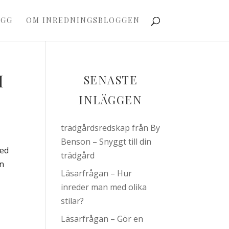
OGG
OM INREDNINGSBLOGGEN
I
SENASTE
INLÄGGEN
trädgårdsredskap från By
Benson – Snyggt till din
med
trädgård
an
Läsarfrågan – Hur
inreder man med olika
stilar?
Läsarfrågan – Gör en