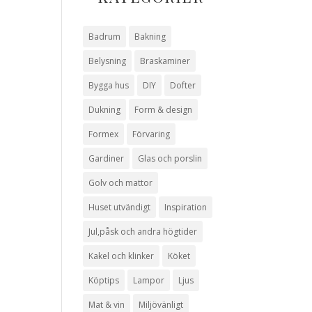
Badrum
Bakning
Belysning
Braskaminer
Bygga hus
DIY
Dofter
Dukning
Form & design
Formex
Förvaring
Gardiner
Glas och porslin
Golv och mattor
Huset utvändigt
Inspiration
Jul,påsk och andra högtider
Kakel och klinker
Köket
Köptips
Lampor
Ljus
Mat & vin
Miljövänligt