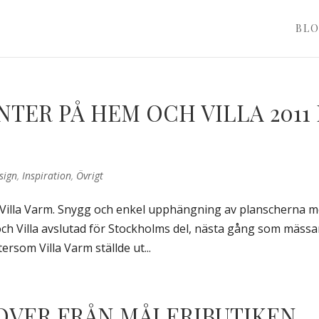
BL
TER PÅ HEM OCH VILLA 2011 
sign
,
Inspiration
,
Övrigt
 Villa Varm. Snygg och enkel upphängning av planscherna 
ch Villa avslutad för Stockholms del, nästa gång som mäss
rsom Villa Varm ställde ut...
OVER FRÅN MÅLERIBUTIKEN