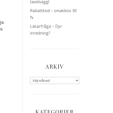
tavelvägg!
Rabattkod – smakbox 30
%
ga.
Läsarfråga – Dyr
es
inredning?
ARKIV
KATEGORIER