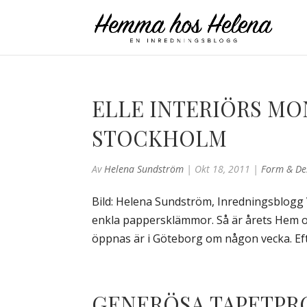
ELLE INTERIÖRS MON
STOCKHOLM
Av
Helena Sundström
|
Okt 18, 2011
|
Form & De
Bild: Helena Sundström, Inredningsblogg
enkla pappersklämmor. Så är årets Hem o
öppnas är i Göteborg om någon vecka. Efte
GENERÖSA TAPETPR