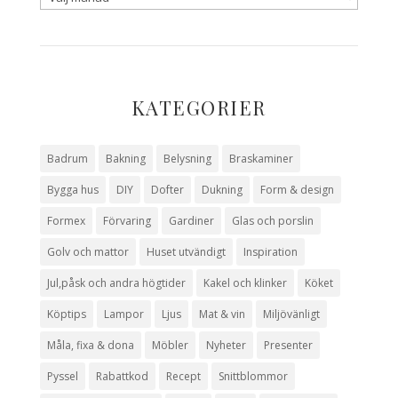
KATEGORIER
Badrum
Bakning
Belysning
Braskaminer
Bygga hus
DIY
Dofter
Dukning
Form & design
Formex
Förvaring
Gardiner
Glas och porslin
Golv och mattor
Huset utvändigt
Inspiration
Jul,påsk och andra högtider
Kakel och klinker
Köket
Köptips
Lampor
Ljus
Mat & vin
Miljövänligt
Måla, fixa & dona
Möbler
Nyheter
Presenter
Pyssel
Rabattkod
Recept
Snittblommor