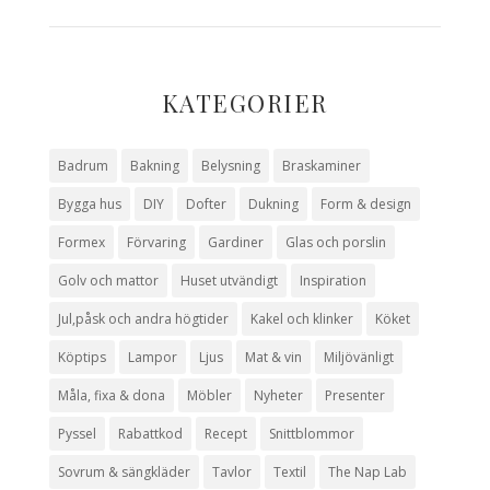
KATEGORIER
Badrum
Bakning
Belysning
Braskaminer
Bygga hus
DIY
Dofter
Dukning
Form & design
Formex
Förvaring
Gardiner
Glas och porslin
Golv och mattor
Huset utvändigt
Inspiration
Jul,påsk och andra högtider
Kakel och klinker
Köket
Köptips
Lampor
Ljus
Mat & vin
Miljövänligt
Måla, fixa & dona
Möbler
Nyheter
Presenter
Pyssel
Rabattkod
Recept
Snittblommor
Sovrum & sängkläder
Tavlor
Textil
The Nap Lab