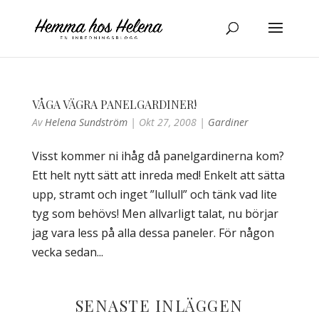
VÅGA VÄGRA PANELGARDINER!
Av
Helena Sundström
|
Okt 27, 2008
|
Gardiner
Visst kommer ni ihåg då panelgardinerna kom?
Ett helt nytt sätt att inreda med! Enkelt att sätta
upp, stramt och inget ”lullull” och tänk vad lite
tyg som behövs! Men allvarligt talat, nu börjar
jag vara less på alla dessa paneler. För någon
vecka sedan...
SENASTE INLÄGGEN