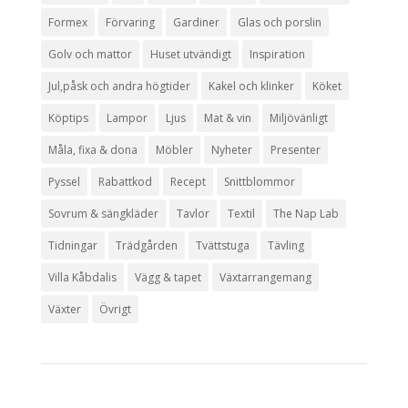
Formex
Förvaring
Gardiner
Glas och porslin
Golv och mattor
Huset utvändigt
Inspiration
Jul,påsk och andra högtider
Kakel och klinker
Köket
Köptips
Lampor
Ljus
Mat & vin
Miljövänligt
Måla, fixa & dona
Möbler
Nyheter
Presenter
Pyssel
Rabattkod
Recept
Snittblommor
Sovrum & sängkläder
Tavlor
Textil
The Nap Lab
Tidningar
Trädgården
Tvättstuga
Tävling
Villa Kåbdalis
Vägg & tapet
Växtarrangemang
Växter
Övrigt