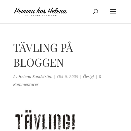
TÄVLING PÅ
BLOGGEN
Av
Helena Sundström
|
Okt 6, 2009
|
Övrigt
|
0
Kommentarer